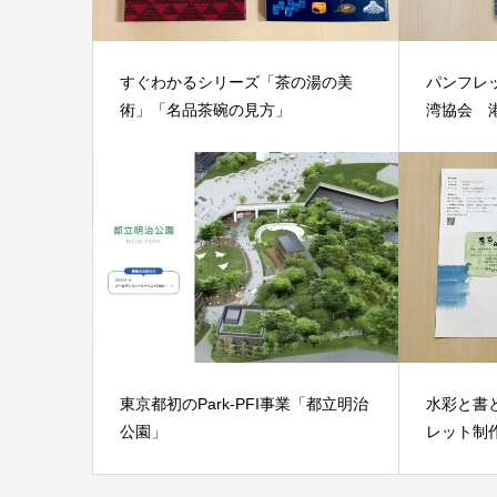
すぐわかるシリーズ「茶の湯の美
パンフレ
術」「名品茶碗の見方」
湾協会 
東京都初のPark-PFI事業「都立明治
水彩と書
公園」
レット制