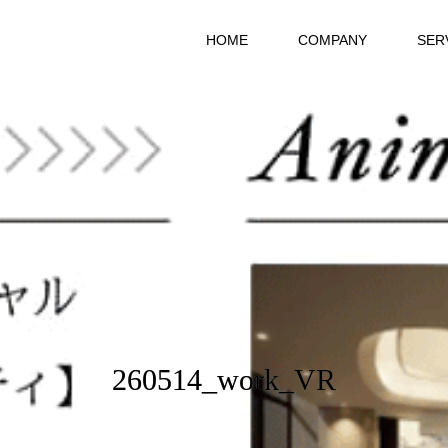
HOME
COMPANY
SER
260514_work_VR